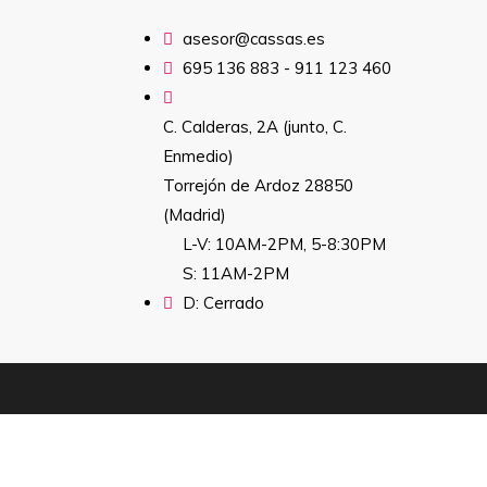
asesor@cassas.es
695 136 883 - 911 123 460
C. Calderas, 2A (junto, C.
Enmedio)
Torrejón de Ardoz 28850
(Madrid)
L-V: 10AM-2PM, 5-8:30PM
S: 11AM-2PM
D: Cerrado