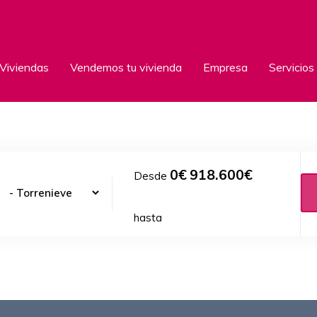
Viviendas
Vendemos tu vivienda
Empresa
Servicios
0
€
918.600
€
Desde
hasta