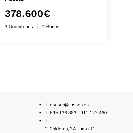
378.600
€
3
Dormitorios
2
Baños
asesor@cassas.es
695 136 883 - 911 123 460
C. Calderas, 2A (junto, C.