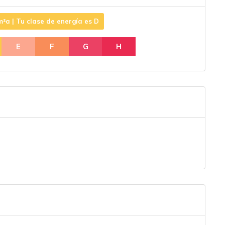
²a | Tu clase de energía es D
E
F
G
H