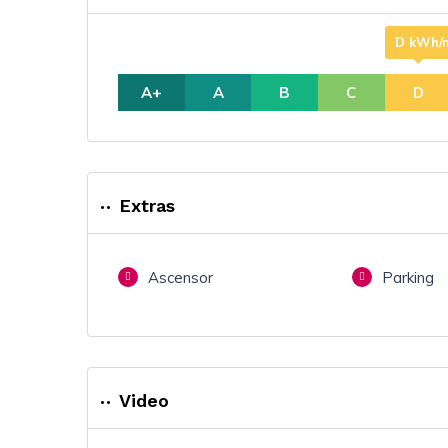
D kWh/m
A+
A
B
C
D
Extras
Ascensor
Parking
Video